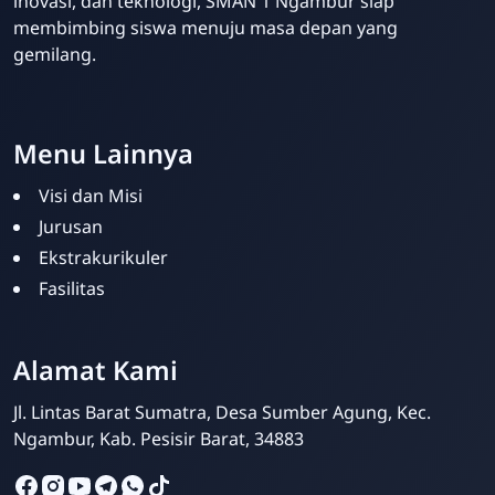
inovasi, dan teknologi, SMAN 1 Ngambur siap
membimbing siswa menuju masa depan yang
gemilang.
Template Blogger untuk Sekolah - Eduzaid Theme
Menu Lainnya
Visi dan Misi
Jurusan
Ekstrakurikuler
Fasilitas
Admin Sekolah
Online
Alamat Kami
Jl. Lintas Barat Sumatra, Desa Sumber Agung, Kec.
Ngambur, Kab. Pesisir Barat, 34883