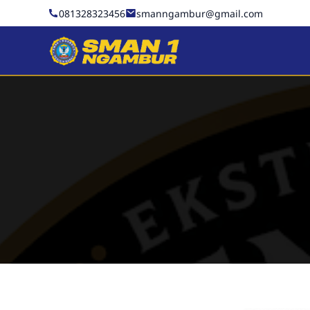
081328323456
smanngambur@gmail.com
SMAN 1 NGAMBUR