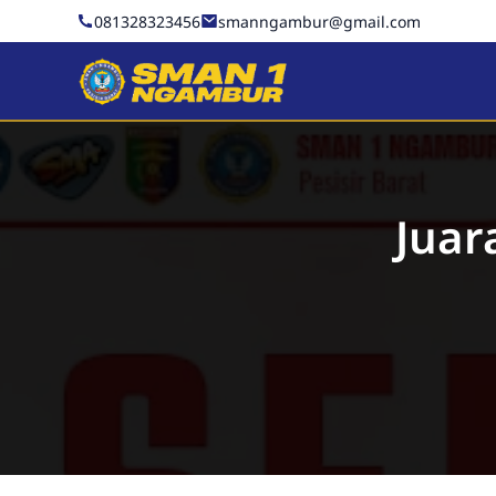
081328323456
smanngambur@gmail.com
SMAN 1 NGAMBUR
Juar