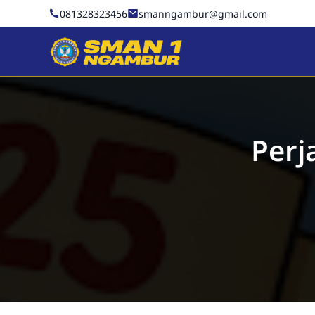
081328323456
smanngambur@gmail.com
SMAN 1 NGAMBUR
Perj