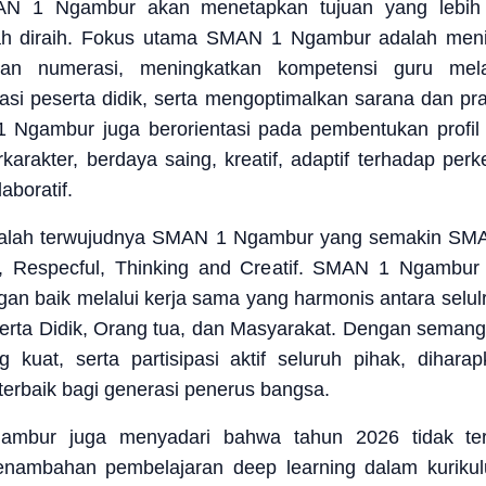
AN 1 Ngambur akan menetapkan tujuan yang lebih t
ah diraih. Fokus utama SMAN 1 Ngambur adalah menin
dan numerasi, meningkatkan kompetensi guru mela
asi peserta didik, serta mengoptimalkan sarana dan p
 1 Ngambur juga berorientasi pada pembentukan profil
rkarakter, berdaya saing, kreatif, adaptif terhadap pe
aboratif.
dalah terwujudnya SMAN 1 Ngambur yang semakin SMAR
aptif, Respecful, Thinking and Creatif. SMAN 1 Ngambu
gan baik melalui kerja sama yang harmonis antara selul
erta Didik, Orang tua, dan Masyarakat. Dengan semang
g kuat, serta partisipasi aktif seluruh pihak, d
erbaik bagi generasi penerus bangsa.
bur juga menyadari bahwa tahun 2026 tidak terle
enambahan pembelajaran deep learning dalam kurik